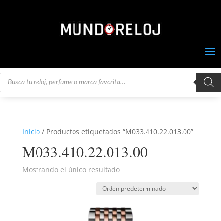
Búsqueda
de
productos
Inicio
/ Productos etiquetados “M033.410.22.013.00”
M033.410.22.013.00
Mostrando el único resultado