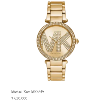
era:
es:
$ 2.233.000.
$ 1.780.000.
Michael Kors MK6659
$
630.000