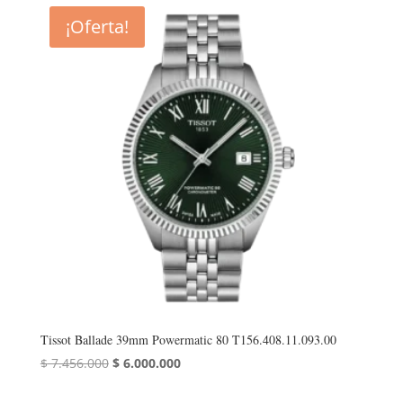
¡Oferta!
Tissot Ballade 39mm Powermatic 80 T156.408.11.093.00
El
El
$
7.456.000
$
6.000.000
precio
precio