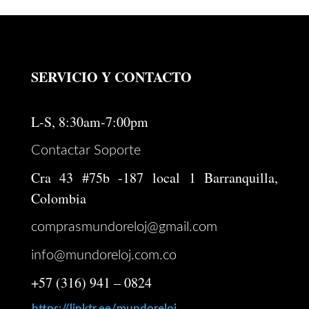
original
actual
era:
es:
$ 7.456.000.
$ 6.000.000.
SERVICIO Y CONTACTO
L-S, 8:30am-7:00pm
Contactar Soporte
Cra 43 #75b -187 local 1 Barranquilla,
Colombia
comprasmundoreloj@gmail.com
info@mundoreloj.com.co
+57 (316) 941 – 0824
https://linktr.ee/mundoreloj