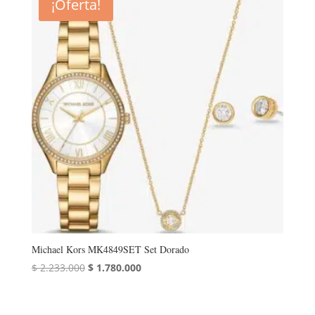
¡Oferta!
Michael Kors MK4849SET Set Dorado
El
El
$
2.233.000
$
1.780.000
precio
precio
original
actual