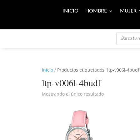
INICIO
HOMBRE
MUJER
Búsqueda
de
productos
Inicio
/ Productos etiquetados “ltp-v006l-4budf
ltp-v006l-4budf
Mostrando el único resultado