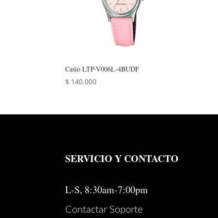
Casio LTP-V006L-4BUDF
$
140.000
SERVICIO Y CONTACTO
L-S, 8:30am-7:00pm
Contactar Soporte