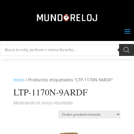
Búsqueda
de
productos
Inicio
/ Productos etiquetados “LTP-1170N-9ARDF”
LTP-1170N-9ARDF
Mostrando el único resultado