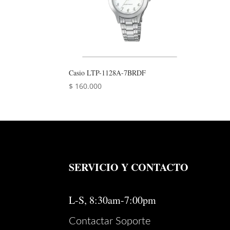
Casio LTP-1128A-7BRDF
$
160.000
SERVICIO Y CONTACTO
L-S, 8:30am-7:00pm
Contactar Soporte