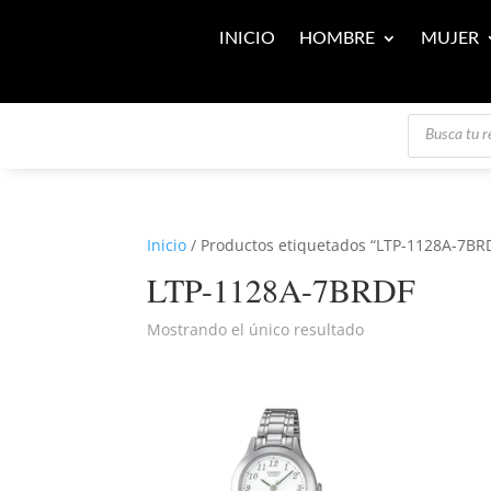
INICIO
HOMBRE
MUJER
Búsqueda
de
productos
Inicio
/ Productos etiquetados “LTP-1128A-7BR
LTP-1128A-7BRDF
Mostrando el único resultado