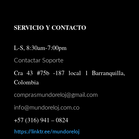
era:
es:
$ 246.000.
$ 196.800.
SERVICIO Y CONTACTO
L-S, 8:30am-7:00pm
Contactar Soporte
Cra 43 #75b -187 local 1 Barranquilla,
Colombia
comprasmundoreloj@gmail.com
info@mundoreloj.com.co
+57 (316) 941 – 0824
https://linktr.ee/mundoreloj