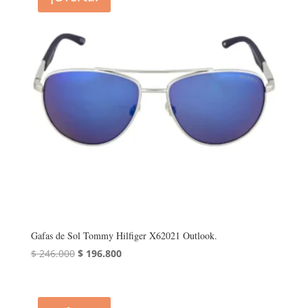
Gafas de Sol Tommy Hilfiger X62021 Outlook.
El
El
$
246.000
$
196.800
precio
precio
original
actual
era:
es: