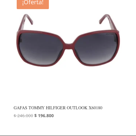
¡Oferta!
$ 246.000.
$ 196.800.
GAFAS TOMMY HILFIGER OUTLOOK X60180
El
El
$
246.000
$
196.800
precio
precio
original
actual