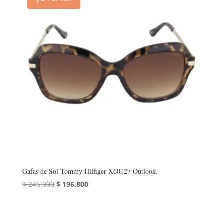
Gafas de Sol Tommy Hilfiger X60127 Outlook.
El
El
$
246.000
$
196.800
precio
precio
original
actual
era:
es: