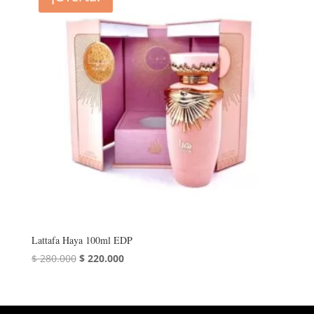
Lattafa Haya 100ml EDP
El
El
$
280.000
$
220.000
precio
precio
original
actual
era:
es: