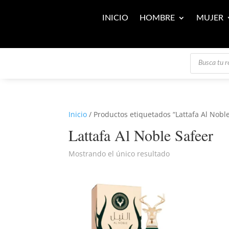
INICIO
HOMBRE
MUJER
Búsqueda
de
productos
Inicio
/ Productos etiquetados “Lattafa Al Nobl
Lattafa Al Noble Safeer
Mostrando el único resultado