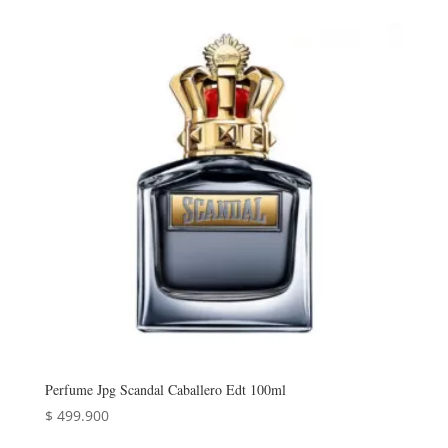
original
actual
era:
es:
$ 550.000.
$ 540.000.
Perfume Jpg Scandal Caballero Edt 100ml
$
499.900