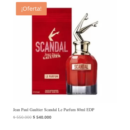
¡Oferta!
Jean Paul Gaultier Scandal Le Parfum 80ml EDP
El
El
$
550.000
$
540.000
precio
precio