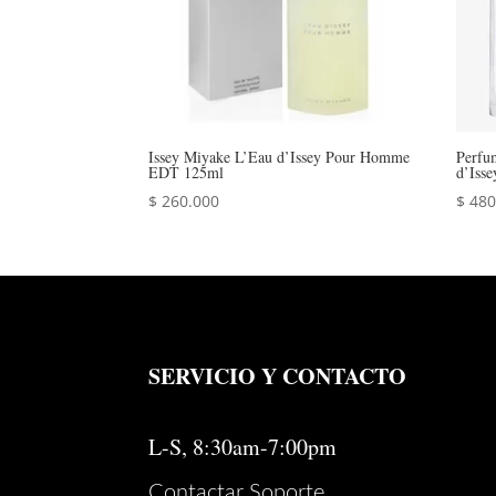
Issey Miyake L’Eau d’Issey Pour Homme
Perfu
EDT 125ml
d’Iss
$
260.000
$
480
SERVICIO Y CONTACTO
L-S, 8:30am-7:00pm
Contactar Soporte