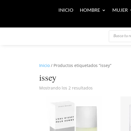
INICIO
HOMBRE
MUJER
Búsqueda
de
productos
Inicio
/ Productos etiquetados “issey”
issey
Mostrando los 2 resultados