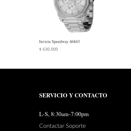
Invicta Speedway 46843
$
630.000
SERVICIO Y CONTACTO
L-S, 8:30am-7:00pm
Contactar Soporte