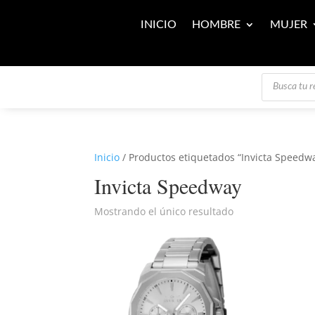
INICIO
HOMBRE
MUJER
Búsqueda
de
productos
Inicio
/ Productos etiquetados “Invicta Speedw
Invicta Speedway
Mostrando el único resultado