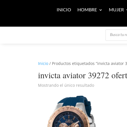
INICIO
HOMBRE
MUJER
Búsqueda
de
productos
Inicio
/ Productos etiquetados “invicta aviator 
invicta aviator 39272 ofer
Mostrando el único resultado