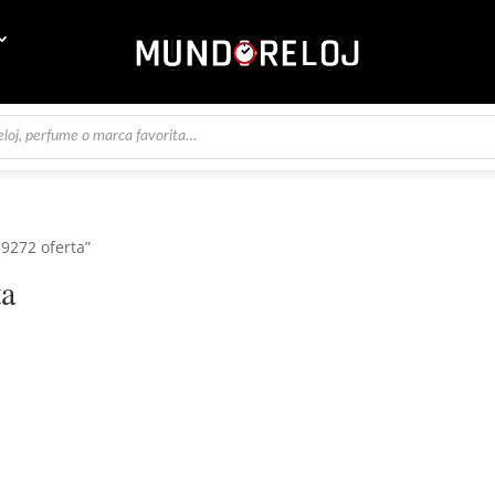
39272 oferta”
ta