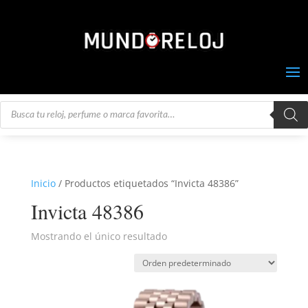
Búsqueda
de
productos
Inicio
/ Productos etiquetados “Invicta 48386”
Invicta 48386
Mostrando el único resultado