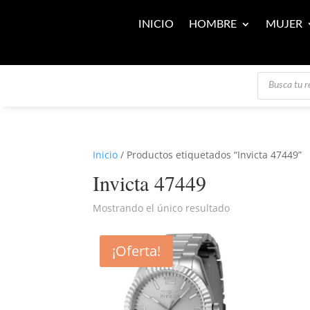
INICIO
HOMBRE
MUJER
Búsqueda
de
productos
Inicio
/ Productos etiquetados “Invicta 47449”
Invicta 47449
Mostrando el único resultado
¡Oferta!