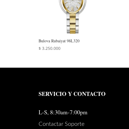
Bulova Rubaiyat 98L320
$
3.250.000
SERVICIO Y CONTACTO
L-S, 8:30am-7:00pm
Contactar Soporte