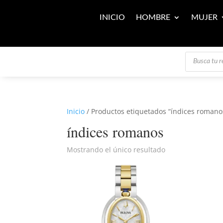
INICIO
HOMBRE
MUJER
Búsqueda
de
productos
Inicio
/ Productos etiquetados “índices romano
índices romanos
Mostrando el único resultado