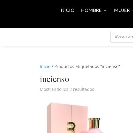
INICIO
HOMBRE
MUJER
Búsqueda
de
productos
Inicio
/ Productos etiquetados “incienso”
incienso
Mostrando los 2 resultados