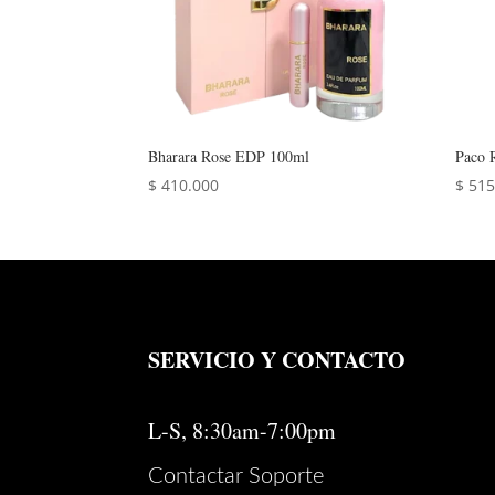
Bharara Rose EDP 100ml
Paco 
$
410.000
$
515
SERVICIO Y CONTACTO
L-S, 8:30am-7:00pm
Contactar Soporte