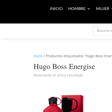
INICIO
HOMBRE
MUJER
Búsqueda
de
productos
Inicio
/ Productos etiquetados “Hugo Boss Ener
Hugo Boss Energise
Mostrando el único resultado