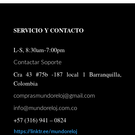
era:
es:
$ 4.767.000.
$ 3.813.600.
SERVICIO Y CONTACTO
L-S, 8:30am-7:00pm
Contactar Soporte
Cra 43 #75b -187 local 1 Barranquilla,
Colombia
comprasmundoreloj@gmail.com
info@mundoreloj.com.co
+57 (316) 941 – 0824
https://linktr.ee/mundoreloj