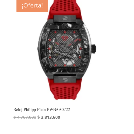
¡Oferta!
Reloj Philipp Plein PWBAA0722
El
El
$
4.767.000
$
3.813.600
precio
precio
original
actual