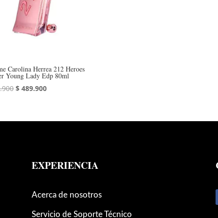
me Carolina Herrea 212 Heroes
er Young Lady Edp 80ml
El
El
.900
$
489.900
precio
precio
original
actual
era:
es:
$ 519.900.
$ 489.900.
EXPERIENCIA
Acerca de nosotros
Servicio de Soporte Técnico