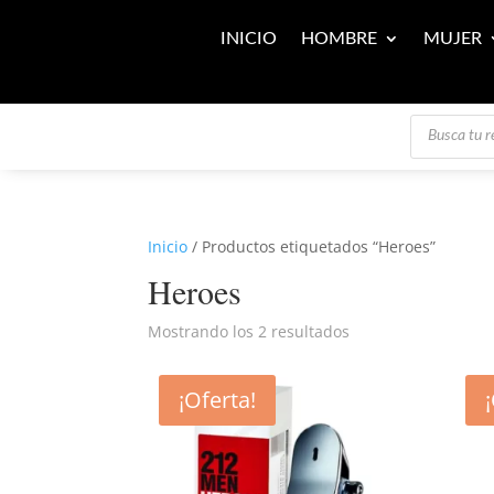
INICIO
HOMBRE
MUJER
Búsqueda
de
productos
Inicio
/ Productos etiquetados “Heroes”
Heroes
Mostrando los 2 resultados
¡Oferta!