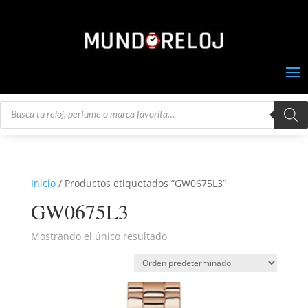
Búsqueda
de
productos
Inicio
/ Productos etiquetados “GW0675L3”
GW0675L3
Mostrando el único resultado