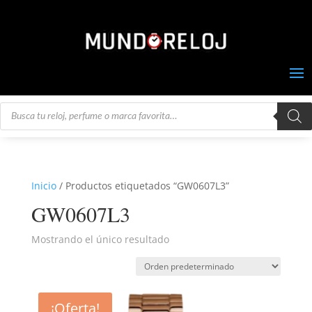
Búsqueda
de
productos
Inicio
/ Productos etiquetados “GW0607L3”
GW0607L3
Mostrando el único resultado
¡Oferta!