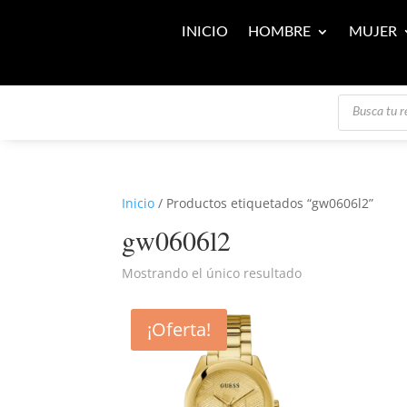
INICIO
HOMBRE
MUJER
Búsqueda
de
productos
Inicio
/ Productos etiquetados “gw0606l2”
gw0606l2
Mostrando el único resultado
¡Oferta!