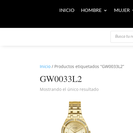
INICIO
HOMBRE
MUJER
Búsqueda
de
productos
Inicio
/ Productos etiquetados “GW0033L2”
GW0033L2
Mostrando el único resultado