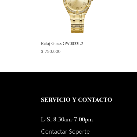
Reloj Guess GW0033L2
$
750.000
SERVICIO Y CONTACTO
L-S, 8:30am-7:00pm
Contactar Soporte