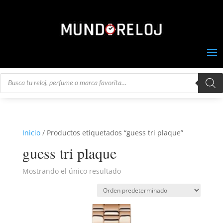
Búsqueda
de
productos
Inicio
/ Productos etiquetados “guess tri plaque”
guess tri plaque
Mostrando el único resultado