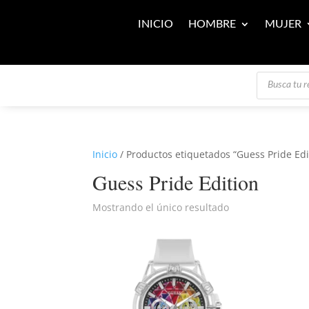
INICIO
HOMBRE
MUJER
Búsqueda
de
productos
Inicio
/ Productos etiquetados “Guess Pride Edi
Guess Pride Edition
Mostrando el único resultado