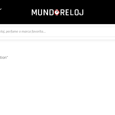
tion”