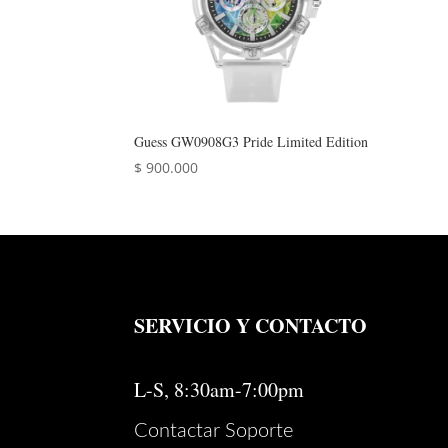
Guess GW0908G3 Pride Limited Edition
$
900.000
SERVICIO Y CONTACTO
L-S, 8:30am-7:00pm
Contactar Soporte