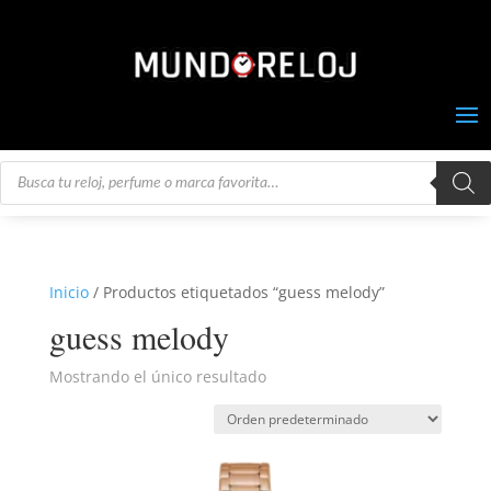
Búsqueda
de
productos
Inicio
/ Productos etiquetados “guess melody”
guess melody
Mostrando el único resultado