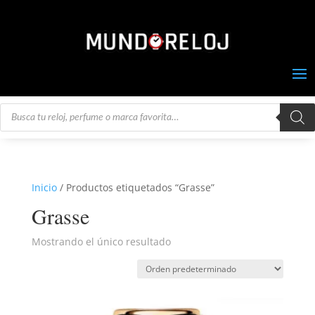
Búsqueda
de
productos
Inicio
/ Productos etiquetados “Grasse”
Grasse
Mostrando el único resultado