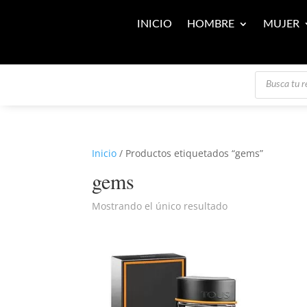
INICIO
HOMBRE
MUJER
Búsqueda
de
productos
Inicio
/ Productos etiquetados “gems”
gems
Mostrando el único resultado