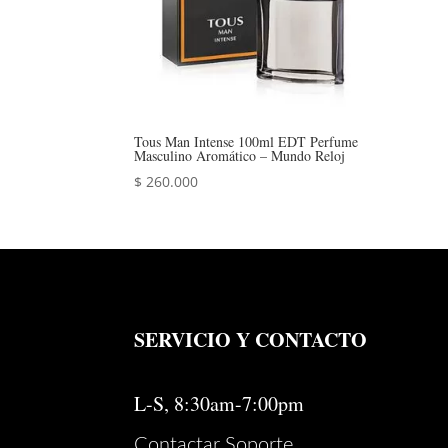
Tous Man Intense 100ml EDT Perfume
Masculino Aromático – Mundo Reloj
$
260.000
SERVICIO Y CONTACTO
L-S, 8:30am-7:00pm
Contactar Soporte