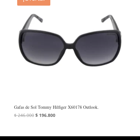
Gafas de Sol Tommy Hilfiger X60178 Outlook.
El
El
$
246.000
$
196.800
precio
precio
original
actual
era:
es: