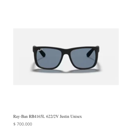
original
actual
era:
es:
$ 246.000.
$ 196.800.
Ray‑Ban RB4165L 622/2V Justin Unisex
$
700.000