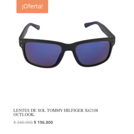
era:
es:
¡Oferta!
$ 246.000.
$ 196.800.
LENTES DE SOL TOMMY HILFIGER X62108
OUTLOOK.
El
El
$
246.000
$
196.800
precio
precio