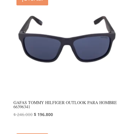
GAFAS TOMMY HILFIGER OUTLOOK PARA HOMBRE
66396341
El
El
$
246.000
$
196.800
precio
precio
original
actual