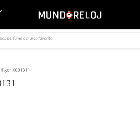
lfiger X60131”
0131