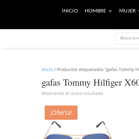
INICIO
HOMBRE
MUJER
Búsqueda
de
productos
Inicio
/ Productos etiquetados “gafas Tommy Hi
gafas Tommy Hilfiger X6
Mostrando el único resultado
¡Oferta!