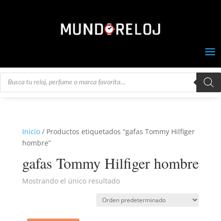
Búsqueda
de
productos
Inicio
/ Productos etiquetados “gafas Tommy Hilfiger
hombre”
gafas Tommy Hilfiger hombre
Mostrando el único resultado