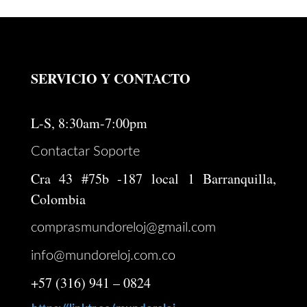
original
actual
era:
es:
$ 246.000.
$ 196.800.
SERVICIO Y CONTACTO
L-S, 8:30am-7:00pm
Contactar Soporte
Cra 43 #75b -187 local 1 Barranquilla,
Colombia
comprasmundoreloj@gmail.com
info@mundoreloj.com.co
+57 (316) 941 – 0824