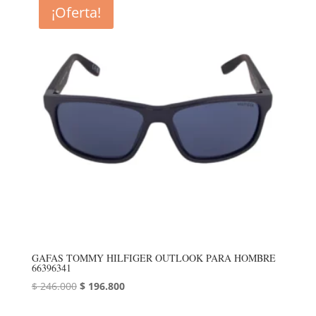
¡Oferta!
GAFAS TOMMY HILFIGER OUTLOOK PARA HOMBRE
66396341
El
El
$
246.000
$
196.800
precio
precio