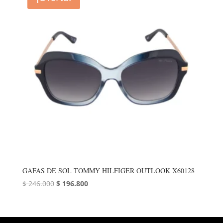
GAFAS DE SOL TOMMY HILFIGER OUTLOOK X60128
El
El
$
246.000
$
196.800
precio
precio
original
actual
era:
es: