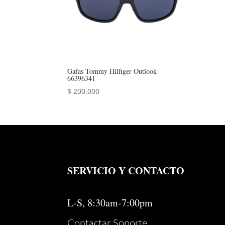
Gafas Tommy Hilfiger Outlook
66396341
$
200.000
SERVICIO Y CONTACTO
L-S, 8:30am-7:00pm
Contactar Soporte