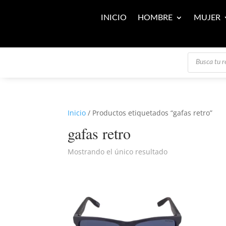
INICIO
HOMBRE
MUJER
Búsqueda
de
productos
Inicio
/ Productos etiquetados “gafas retro”
gafas retro
Mostrando el único resultado