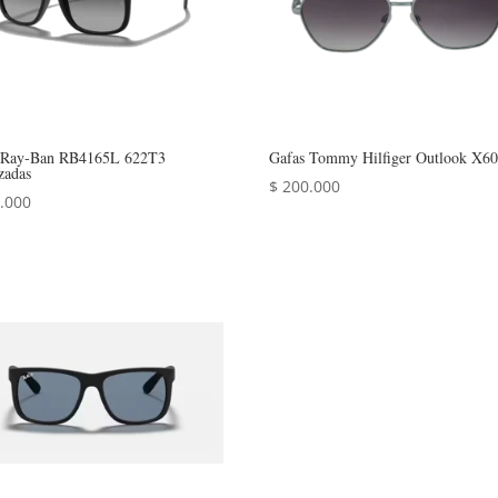
 Ray‑Ban RB4165L 622T3
Gafas Tommy Hilfiger Outlook X6
zadas
$
200.000
.000