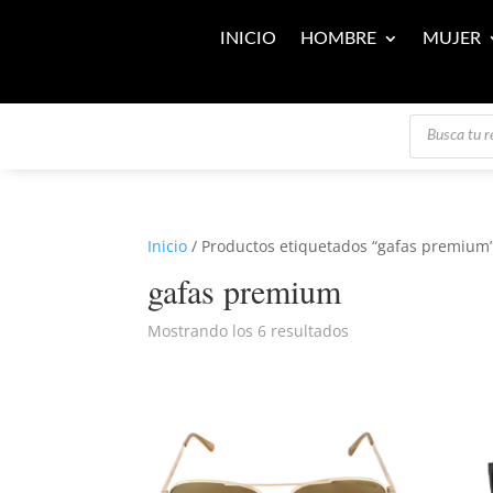
INICIO
HOMBRE
MUJER
Búsqueda
de
productos
Inicio
/ Productos etiquetados “gafas premium
gafas premium
Mostrando los 6 resultados