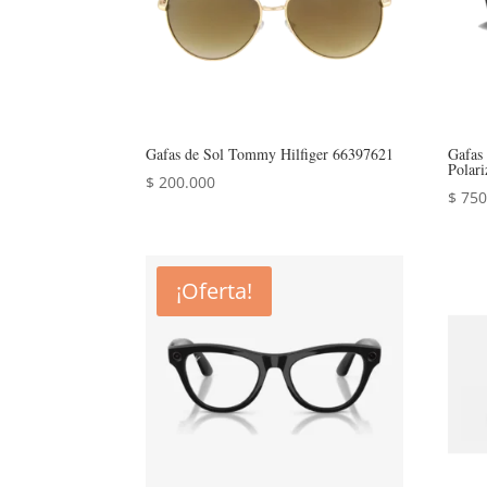
Gafas de Sol Tommy Hilfiger 66397621
Gafas
Polari
$
200.000
$
750
¡Oferta!