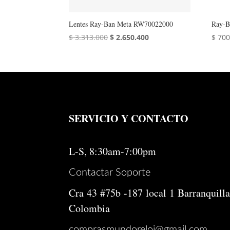
Lentes Ray‑Ban Meta RW70022000
Ray‑B
El
El
$
3.313.000
$
2.650.400
$
700
precio
precio
original
actual
era:
es:
$ 3.313.000.
$ 2.650.400.
SERVICIO Y CONTACTO
L-S, 8:30am-7:00pm
Contactar Soporte
Cra 43 #75b -187 local 1 Barranquilla
Colombia
comprasmundoreloj@gmail.com