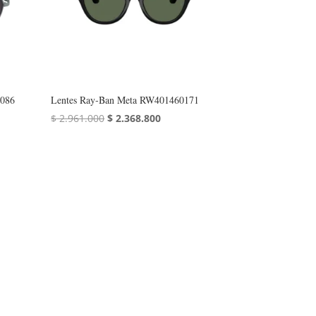
0086
Lentes Ray‑Ban Meta RW401460171
El
El
$
2.961.000
$
2.368.800
precio
precio
original
actual
era:
es:
$ 2.961.000.
$ 2.368.800.