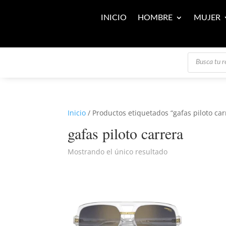
INICIO
HOMBRE
MUJER
Búsqueda
de
productos
Inicio
/ Productos etiquetados “gafas piloto car
gafas piloto carrera
Mostrando el único resultado