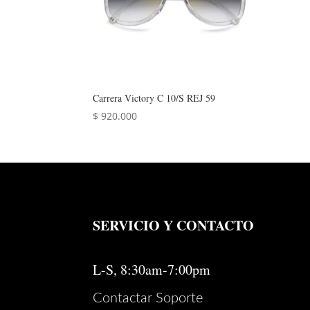
Carrera Victory C 10/S REJ 59
$
920.000
SERVICIO Y CONTACTO
L-S, 8:30am-7:00pm
Contactar Soporte