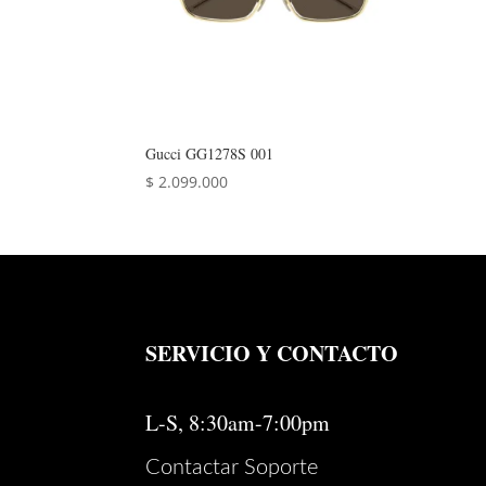
Gucci GG1278S 001
$
2.099.000
SERVICIO Y CONTACTO
L-S, 8:30am-7:00pm
Contactar Soporte