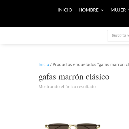
INICIO
HOMBRE
MUJER
Búsqueda
de
productos
Inicio
/ Productos etiquetados “gafas marrón cl
gafas marrón clásico
Mostrando el único resultado