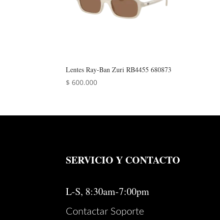
Lentes Ray‑Ban Zuri RB4455 680873
$
600.000
SERVICIO Y CONTACTO
L-S, 8:30am-7:00pm
Contactar Soporte