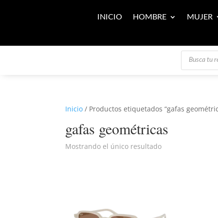
INICIO
HOMBRE
MUJER
Búsqueda
de
productos
Inicio
/ Productos etiquetados “gafas geométri
gafas geométricas
Mostrando el único resultado