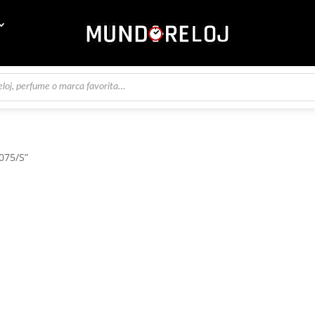
075/S”