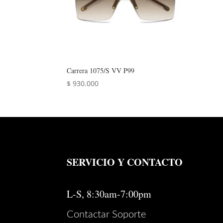
Carrera 1075/S VV P99
$
930.000
SERVICIO Y CONTACTO
L-S, 8:30am-7:00pm
Contactar Soporte