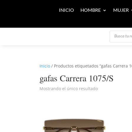
INICIO
HOMBRE
MUJER
Búsqueda
de
productos
Inicio
/ Productos etiquetados “gafas Carrera 1
gafas Carrera 1075/S
Mostrando el único resultado