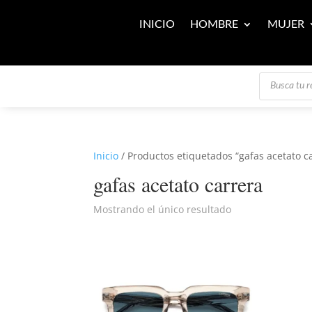
INICIO
HOMBRE
MUJER
Búsqueda
de
productos
Inicio
/ Productos etiquetados “gafas acetato c
gafas acetato carrera
Mostrando el único resultado