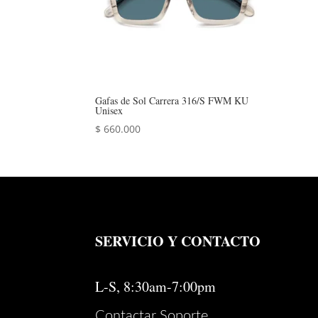
Gafas de Sol Carrera 316/S FWM KU
Unisex
$
660.000
SERVICIO Y CONTACTO
L-S, 8:30am-7:00pm
Contactar Soporte