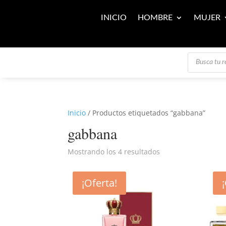
INICIO
HOMBRE
MUJER
Búsqueda
de
productos
Inicio
/ Productos etiquetados “gabbana”
gabbana
Mostrando los 4 resultados
¡Oferta!