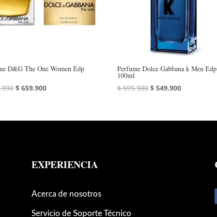
ume D&G The One Women Edp
Perfume Dolce Gabbana k Men Edp
100ml
El
El
El
El
.990
$
659.900
$
599.900
$
549.900
precio
precio
precio
precio
original
actual
original
actual
era:
es:
era:
es:
$ 734.990.
$ 659.900.
$ 599.900.
$ 549.900.
EXPERIENCIA
Acerca de nosotros
Servicio de Soporte Técnico