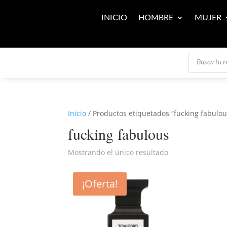
INICIO
HOMBRE
MUJER
Búsqueda
de
productos
Inicio
/ Productos etiquetados “fucking fabulou
fucking fabulous
Mostrando el único resultado
¡Oferta!