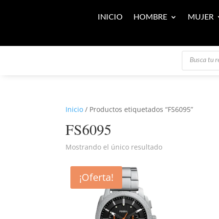
INICIO
HOMBRE
MUJER
Búsqueda
de
productos
Inicio
/ Productos etiquetados “FS6095”
FS6095
Mostrando el único resultado
¡Oferta!