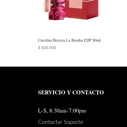
Carolina Herrera La Bomba EDP 80ml
$
600.000
SERVICIO Y CONTACTO
L-S, 8:30am-7:00pm
Contactar Soporte