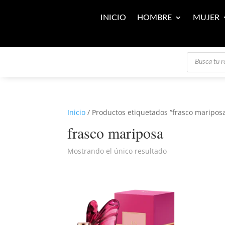
INICIO
HOMBRE
MUJER
Búsqueda
de
productos
Inicio
/ Productos etiquetados “frasco maripos
frasco mariposa
Mostrando el único resultado