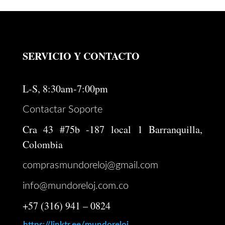
original
actual
era:
es:
$ 574.000.
$ 459.200.
SERVICIO Y CONTACTO
L-S, 8:30am-7:00pm
Contactar Soporte
Cra 43 #75b -187 local 1 Barranquilla,
Colombia
comprasmundoreloj@gmail.com
info@mundoreloj.com.co
+57 (316) 941 – 0824
https://linktr.ee/mundoreloj