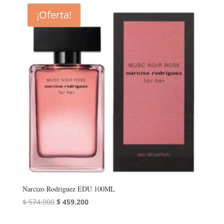
era:
es:
¡Oferta!
$ 636.000.
$ 508.800.
Narcizo Rodriguez EDU 100ML
El
El
$
574.000
$
459.200
precio
precio