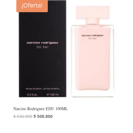
¡Oferta!
Narciso Rodriguez EDU 100ML
El
El
$
636.000
$
508.800
precio
precio
original
actual