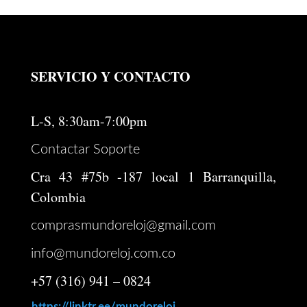
original
actual
era:
es:
$ 250.000.
$ 174.000.
SERVICIO Y CONTACTO
L-S, 8:30am-7:00pm
Contactar Soporte
Cra 43 #75b -187 local 1 Barranquilla,
Colombia
comprasmundoreloj@gmail.com
info@mundoreloj.com.co
+57 (316) 941 – 0824
https://linktr.ee/mundoreloj