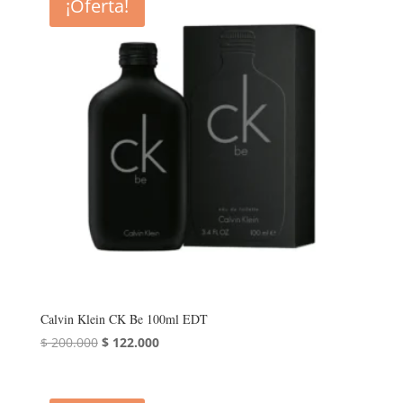
¡Oferta!
$ 300.000.
$ 175.000.
Calvin Klein CK Be 100ml EDT
El
El
$
200.000
$
122.000
precio
precio
original
actual