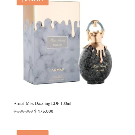
Armaf Miss Dazzling EDP 100ml
El
El
$
300.000
$
175.000
precio
precio
original
actual
era:
es: