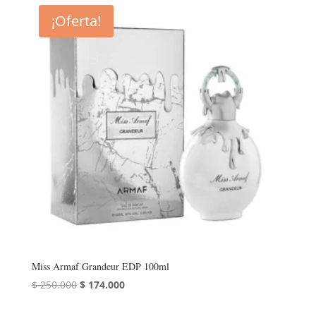
era:
es:
¡Oferta!
$ 200.000.
$ 190.000.
Miss Armaf Grandeur EDP 100ml
El
El
$
250.000
$
174.000
precio
precio