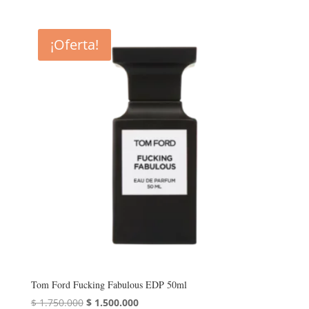
¡Oferta!
Tom Ford Fucking Fabulous EDP 50ml
El
El
$
1.750.000
$
1.500.000