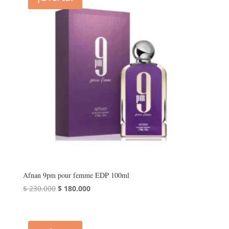
Afnan 9pm pour femme EDP 100ml
El
El
$
230.000
$
180.000
precio
precio
original
actual
era:
es: