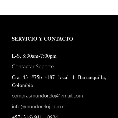
precio
precio
original
actual
era:
es:
$ 1.750.000.
$ 1.500.000.
SERVICIO Y CONTACTO
L-S, 8:30am-7:00pm
Contactar Soporte
Cra 43 #75b -187 local 1 Barranquilla,
Colombia
comprasmundoreloj@gmail.com
info@mundoreloj.com.co
+57 (316) 941 – 0824