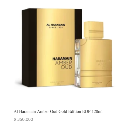
era:
es:
$ 310.000.
$ 224.000.
Al Haramain Amber Oud Gold Edition EDP 120ml
$
350.000