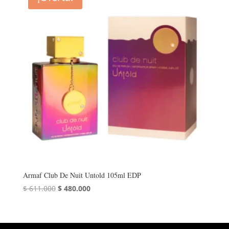
Armaf Club De Nuit Untold 105ml EDP
El
El
$
611.000
$
480.000
precio
precio
original
actual
era:
es: