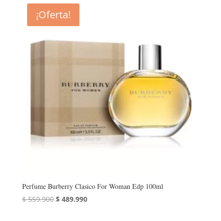
¡Oferta!
Perfume Burberry Clasico For Woman Edp 100ml
El
El
$
559.900
$
489.990
precio
precio