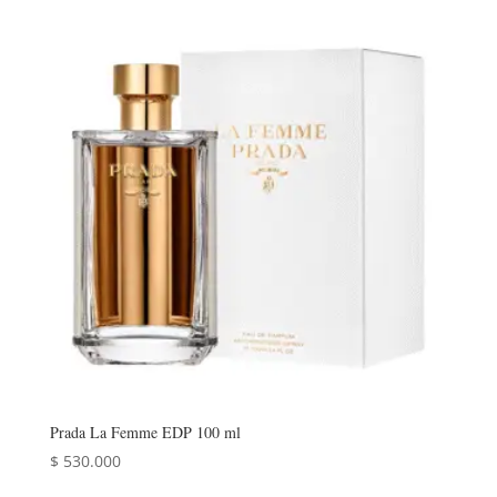
original
actual
era:
es:
$ 559.900.
$ 489.990.
Prada La Femme EDP 100 ml
$
530.000